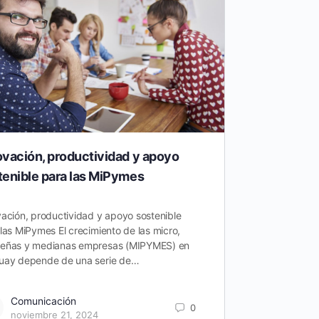
ovación, productividad y apoyo
Se vienen
tenible para las MiPymes
Tus primeros
estos taller
ación, productividad y apoyo sostenible
comprendas, 
las MiPymes El crecimiento de las micro,
transformac
eñas y medianas empresas (MIPYMES) en
uay depende de una serie de…
Robe
sept
Comunicación
0
noviembre 21, 2024