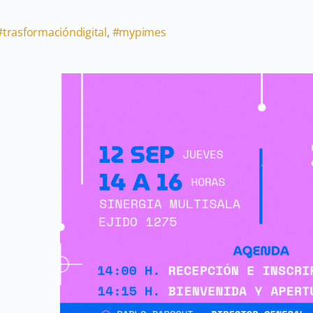
#
trasformacióndigital
,
#
mypimes